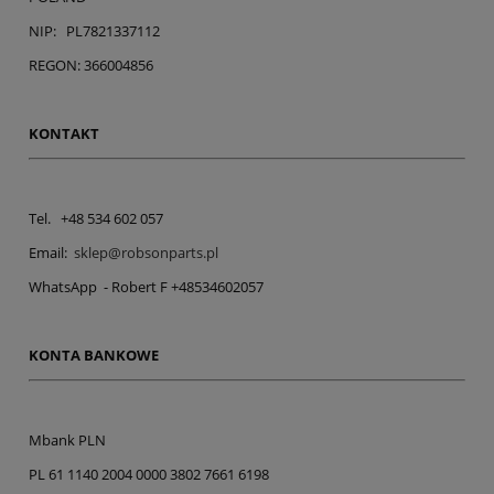
NIP: PL7821337112
REGON: 366004856
KONTAKT
Tel. +48 534 602 057
Email:
sklep@robsonparts.pl
WhatsApp - Robert F +48534602057
KONTA BANKOWE
Mbank PLN
PL 61 1140 2004 0000 3802 7661 6198