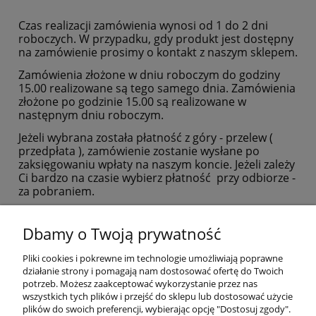
Czas realizacji zamówienia wynosi od 1 do 2 dni
roboczych. W przypadku, gdy produkt jest dostępny
na zamówienie prosimy o kontakt z naszym sklepem.
Zamówienia złożone w dniu roboczym do godziny
15.00 realizowane są tego samego dnia. Zamówienia
złożone po godzinie 15.00 są realizowane w
następnym dniu roboczym.
Jeżeli wybrana została płatność z góry - przelew (
przedpłata ), zamówienie zostanie wysłane po
zaksięgowaniu wpłaty na naszym koncie. Jeżeli zależy
Ci bardzo na czasie wybierz płatność przy odbiorze -
za pobraniem.
Dbamy o Twoją prywatność
Pliki cookies i pokrewne im technologie umożliwiają poprawne
działanie strony i pomagają nam dostosować ofertę do Twoich
Pomoc
potrzeb. Możesz zaakceptować wykorzystanie przez nas
wszystkich tych plików i przejść do sklepu lub dostosować użycie
plików do swoich preferencji, wybierając opcję "Dostosuj zgody".
Moje konto