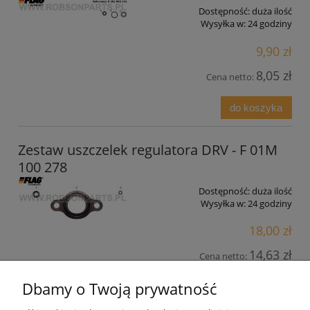
Dostępność:
duża ilość
Wysyłka w:
24 godziny
9,90 zł
8,05 zł
Cena netto:
do koszyka
Zestaw uszczelek regulatora DRV - F 01M
100 278
Dostępność:
duża ilość
Wysyłka w:
24 godziny
18,00 zł
14,63 zł
Cena netto:
Dbamy o Twoją prywatność
do koszyka