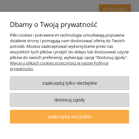
do koszyka
Dbamy o Twoją prywatność
«
1
2
3
4
5
...
10
»
Pliki cookies i pokrewne im technologie umożliwiają poprawne
działanie strony i pomagają nam dostosować ofertę do Twoich
Pomoc
potrzeb. Możesz zaakceptować wykorzystanie przez nas
wszystkich tych plików i przejść do sklepu lub dostosować użycie
plików do swoich preferencji, wybierając opcję "Dostosuj zgody".
Moje konto
Więcej o plikach cookies przeczytasz w naszej Polityce
prywatności.
Płatności i dostawa
zaakceptuj tylko niezbędne
Informacje
dostosuj zgody
O nas
zaakceptuj wszystkie
Sklep internetowy Robson Parts | ul. Podgrzybkowa 2/3, 62-002
Złotniki |
sklep@robsonparts.pl
|
534602057
| NIP: 7821337112 |
REGON: 366004856