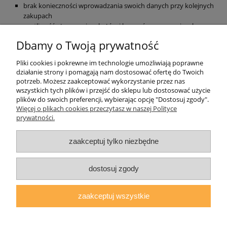
brak konieczności wprowadzania swoich danych przy kolejnych
zakupach
możliwość otrzymania rabatów i kuponów promocyjnych
Dbamy o Twoją prywatność
zarejestruj się
Pliki cookies i pokrewne im technologie umożliwiają poprawne
działanie strony i pomagają nam dostosować ofertę do Twoich
Pomoc
potrzeb. Możesz zaakceptować wykorzystanie przez nas
wszystkich tych plików i przejść do sklepu lub dostosować użycie
plików do swoich preferencji, wybierając opcję "Dostosuj zgody".
Moje konto
Więcej o plikach cookies przeczytasz w naszej Polityce
prywatności.
Płatności i dostawa
zaakceptuj tylko niezbędne
Informacje
dostosuj zgody
O nas
zaakceptuj wszystkie
Sklep internetowy Robson Parts | ul. Podgrzybkowa 2/3, 62-002
Złotniki |
sklep@robsonparts.pl
|
534602057
| NIP: 7821337112 |
REGON: 366004856