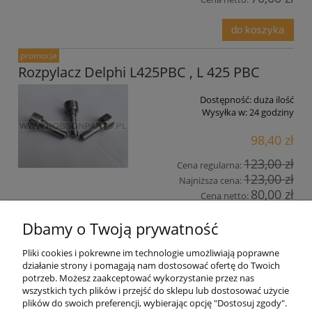
do koszyka
promocja
Rozpylacz Delphi L425PBC , L 425 PBC
Dostępność:
duża ilość
Wysyłka w:
24 godziny
98,40 zł
123,00 zł
Cena regularna:
123,00 zł
Najniższa cena:
80,00 zł
Cena netto:
Dbamy o Twoją prywatność
do koszyka
Pliki cookies i pokrewne im technologie umożliwiają poprawne
działanie strony i pomagają nam dostosować ofertę do Twoich
Pomoc
potrzeb. Możesz zaakceptować wykorzystanie przez nas
wszystkich tych plików i przejść do sklepu lub dostosować użycie
plików do swoich preferencji, wybierając opcję "Dostosuj zgody".
Moje konto