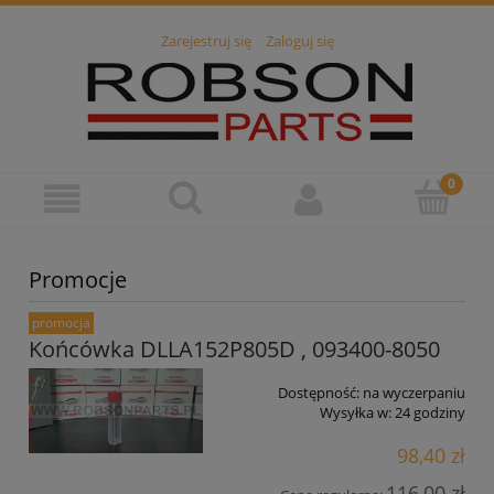
Zarejestruj się
Zaloguj się
Promocje
promocja
Końcówka DLLA152P805D , 093400-8050
Dostępność:
na wyczerpaniu
Wysyłka w:
24 godziny
98,40 zł
116,00 zł