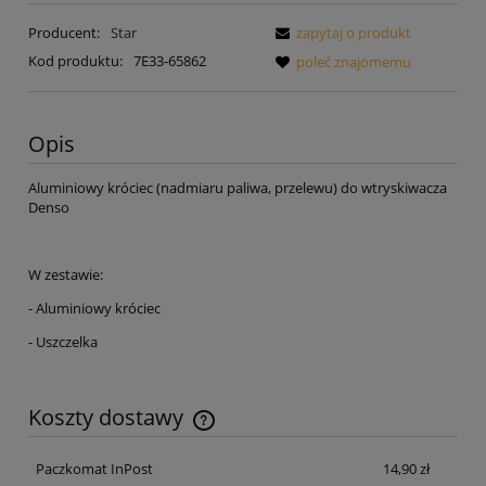
Producent:
Star
zapytaj o produkt
Kod produktu:
7E33-65862
poleć znajomemu
Opis
Aluminiowy króciec (nadmiaru paliwa, przelewu) do wtryskiwacza
Denso
W zestawie:
- Aluminiowy króciec
- Uszczelka
Koszty dostawy
Cena nie zawiera ewentualnych kosztów płatności
Paczkomat InPost
14,90 zł