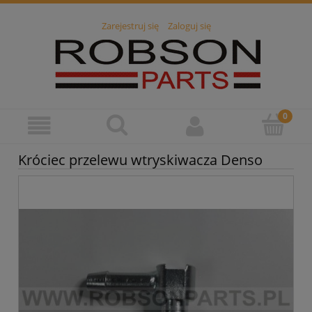
Zarejestruj się
Zaloguj się
Króciec przelewu wtryskiwacza Denso