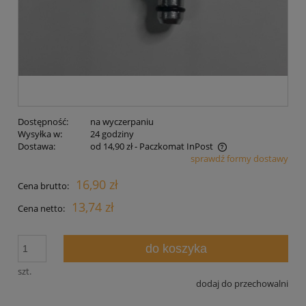
Dostępność:
na wyczerpaniu
Wysyłka w:
24 godziny
Dostawa:
od 14,90 zł
- Paczkomat InPost
sprawdź formy dostawy
Cena nie zawiera ewentualnych kosztów płatności
16,90 zł
Cena brutto:
13,74 zł
Cena netto:
do koszyka
szt.
dodaj do przechowalni