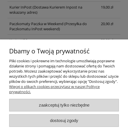
Kurier InPost
(Dostawa Kurierem Inpost na
19,00 zł
wskazany adres)
Paczkomaty Paczka w Weekend
(Przesyłka do
20,90 zł
Paczkomatu InPost weekend)
Kurier UPS
32,00 zł
Dbamy o Twoją prywatność
Odbiór osobisty
(odbiór w siedzibie firmy)
0,00 zł
Pliki cookies i pokrewne im technologie umożliwiają poprawne
działanie strony i pomagają nam dostosować ofertę do Twoich
Pomoc
potrzeb. Możesz zaakceptować wykorzystanie przez nas
wszystkich tych plików i przejść do sklepu lub dostosować użycie
plików do swoich preferencji, wybierając opcję "Dostosuj zgody".
Moje konto
Więcej o plikach cookies przeczytasz w naszej Polityce
prywatności.
Płatności i dostawa
zaakceptuj tylko niezbędne
Informacje
dostosuj zgody
O nas