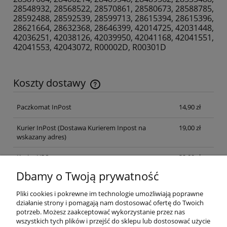
28548932, 28568522, 28570861, 28580673, 28588785,
28592488, 28592539, 28599713, 28615394, 28615396,
28621664, 28632368, 28646399, 42014725, 42031448,
42036251, 42038126, 42039950, 42041168, 42041551,
42041553, 42043072, R00002D, R00301D
Koszty dostawy
Cena nie zawiera ewentualnych kosztów płatności
Paczkomat InPost
14,90 zł
Kurier InPost
(Dostawa Kurierem Inpost na
19,00 zł
wskazany adres)
Kurier UPS
32,00 zł
Dbamy o Twoją prywatność
Odbiór osobisty
(odbiór w siedzibie firmy)
0,00 zł
Pliki cookies i pokrewne im technologie umożliwiają poprawne
działanie strony i pomagają nam dostosować ofertę do Twoich
Pomoc
potrzeb. Możesz zaakceptować wykorzystanie przez nas
wszystkich tych plików i przejść do sklepu lub dostosować użycie