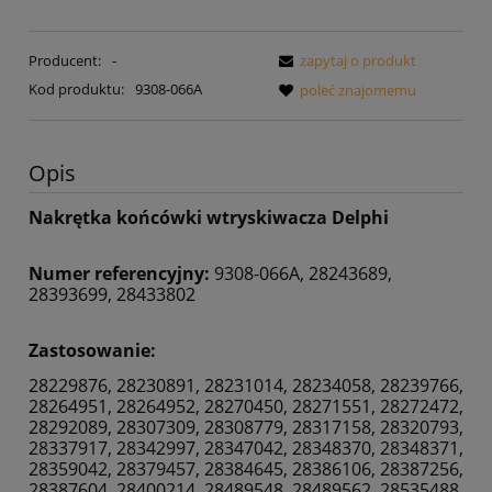
Producent:
-
zapytaj o produkt
Kod produktu:
9308-066A
poleć znajomemu
Opis
Nakrętka końcówki wtryskiwacza Delphi
Numer referencyjny:
9308-066A, 28243689,
28393699, 28433802
Zastosowanie:
28229876, 28230891, 28231014, 28234058, 28239766,
28264951, 28264952, 28270450, 28271551, 28272472,
28292089, 28307309, 28308779, 28317158, 28320793,
28337917, 28342997, 28347042, 28348370, 28348371,
28359042, 28379457, 28384645, 28386106, 28387256,
28387604, 28400214, 28489548, 28489562, 28535488,