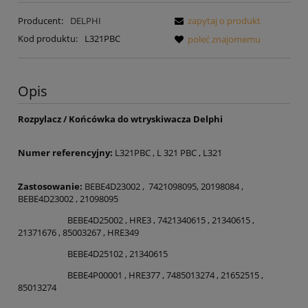
Producent:
DELPHI
zapytaj o produkt
Kod produktu:
L321PBC
poleć znajomemu
Opis
Rozpylacz / Końcówka do wtryskiwacza Delphi
Numer referencyjny:
L321PBC , L 321 PBC , L321
Zastosowanie:
BEBE4D23002 , 7421098095, 20198084 ,
BEBE4D23002 , 21098095
BEBE4D25002 , HRE3 , 7421340615 , 21340615 ,
21371676 , 85003267 , HRE349
BEBE4D25102 , 21340615
BEBE4P00001 , HRE377 , 7485013274 , 21652515 ,
85013274