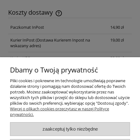
Koszty dostawy
Cena nie zawiera ewentualnych kosztów płatności
Paczkomat InPost
14,90 zł
Kurier InPost
(Dostawa Kurierem Inpost na
19,00 zł
wskazany adres)
Kurier UPS
32,00 zł
Dbamy o Twoją prywatność
Odbiór osobisty
(odbiór w siedzibie firmy)
0,00 zł
Pliki cookies i pokrewne im technologie umożliwiają poprawne
działanie strony i pomagają nam dostosować ofertę do Twoich
Pomoc
potrzeb. Możesz zaakceptować wykorzystanie przez nas
wszystkich tych plików i przejść do sklepu lub dostosować użycie
plików do swoich preferencji, wybierając opcję "Dostosuj zgody".
Moje konto
Więcej o plikach cookies przeczytasz w naszej Polityce
prywatności.
Płatności i dostawa
zaakceptuj tylko niezbędne
Informacje